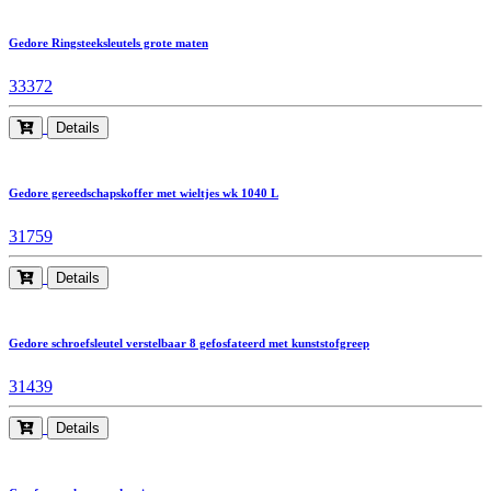
Gedore Ringsteeksleutels grote maten
33372
Details
Gedore gereedschapskoffer met wieltjes wk 1040 L
31759
Details
Gedore schroefsleutel verstelbaar 8 gefosfateerd met kunststofgreep
31439
Details