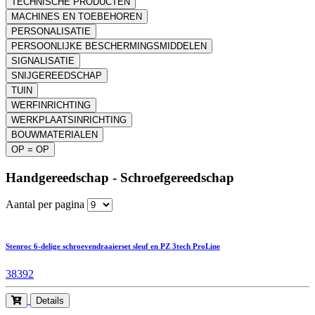
TECHNISCHE PRODUCTEN
MACHINES EN TOEBEHOREN
PERSONALISATIE
PERSOONLIJKE BESCHERMINGSMIDDELEN
SIGNALISATIE
SNIJGEREEDSCHAP
TUIN
WERFINRICHTING
WERKPLAATSINRICHTING
BOUWMATERIALEN
OP = OP
Handgereedschap - Schroefgereedschap
Aantal per pagina
Stenroc 6-delige schroevendraaierset sleuf en PZ 3tech ProLine
38392
Details