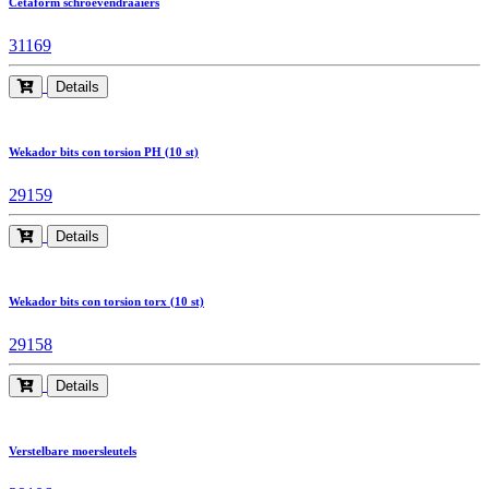
Cetaform schroevendraaiers
31169
Details
Wekador bits con torsion PH (10 st)
29159
Details
Wekador bits con torsion torx (10 st)
29158
Details
Verstelbare moersleutels