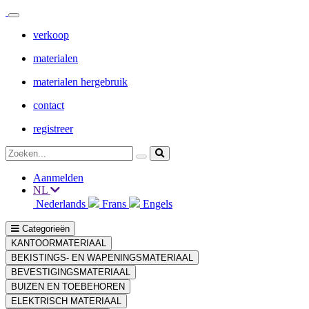
verkoop
materialen
materialen hergebruik
contact
registreer
Aanmelden
NL
Nederlands
Frans
Engels
Categorieën
KANTOORMATERIAAL
BEKISTINGS- EN WAPENINGSMATERIAAL
BEVESTIGINGSMATERIAAL
BUIZEN EN TOEBEHOREN
ELEKTRISCH MATERIAAL